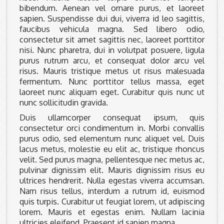
bibendum. Aenean vel ornare purus, et laoreet
sapien. Suspendisse dui dui, viverra id leo sagittis,
faucibus vehicula magna. Sed libero odio,
consectetur sit amet sagittis nec, laoreet porttitor
nisi. Nunc pharetra, dui in volutpat posuere, ligula
purus rutrum arcu, et consequat dolor arcu vel
risus. Mauris tristique metus ut risus malesuada
fermentum. Nunc porttitor tellus massa, eget
laoreet nunc aliquam eget. Curabitur quis nunc ut
nunc sollicitudin gravida.
Duis ullamcorper consequat ipsum, quis
consectetur orci condimentum in. Morbi convallis
purus odio, sed elementum nunc aliquet vel. Duis
lacus metus, molestie eu elit ac, tristique rhoncus
velit. Sed purus magna, pellentesque nec metus ac,
pulvinar dignissim elit. Mauris dignissim risus eu
ultrices hendrerit. Nulla egestas viverra accumsan.
Nam risus tellus, interdum a rutrum id, euismod
quis turpis. Curabitur ut feugiat lorem, ut adipiscing
lorem. Mauris et egestas enim. Nullam lacinia
ultricies eleifend. Praesent id sapien magna.